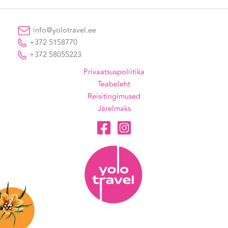
info@yolotravel.ee
+372 5158770
+372 58055223
Privaatsuspoliitika
Teabeleht
Reisitingimused
Järelmaks