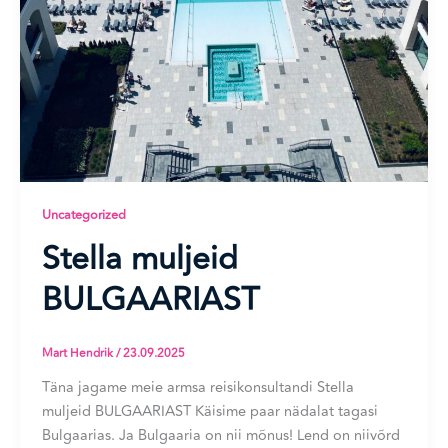
Uncategorized
Stella muljeid
BULGAARIAST
Mart Hendrik
/
23.09.2025
Täna jagame meie armsa reisikonsultandi Stella
muljeid BULGAARIAST Käisime paar nädalat tagasi
Bulgaarias. Ja Bulgaaria on nii mõnus! Lend on niivõrd