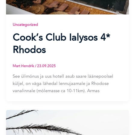
Uncategorized
Cook’s Club Ialysos 4*
Rhodos
Mart Hendrik
/
23.09.2025
See ülimõnus ja uus hotell asub saare läänepoolsel
küljel, on väga lähedal lennujaamale ja Rhodose
vanalinnale (mõlemasse ca 10-11km). Armas