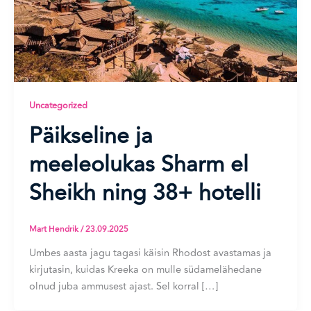
Uncategorized
Päikseline ja
meeleolukas Sharm el
Sheikh ning 38+ hotelli
Mart Hendrik
/
23.09.2025
Umbes aasta jagu tagasi käisin Rhodost avastamas ja
kirjutasin, kuidas Kreeka on mulle südamelähedane
olnud juba ammusest ajast. Sel korral […]