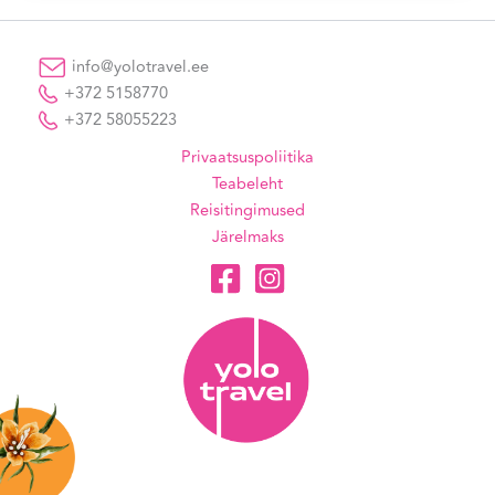
info@yolotravel.ee
+372 5158770
+372 58055223
Privaatsuspoliitika
Teabeleht
Reisitingimused
Järelmaks