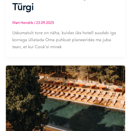
Türgi
Mart Hendrik
/
23.09.2025
Uskumatult tore on näha, kuidas üks hotell suudab iga
korraga üllatada Oma puhkust planeerides ma juba
tean, et kui Cook’si minek